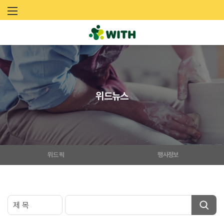
문
화
예
술
위드뉴스
네
트
워
위드 픽
행사정보
크
위
드
(