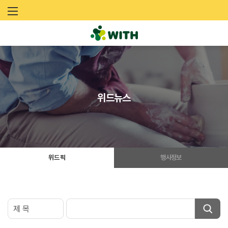
문
화
예
술
위드뉴스
네
트
워
위드 픽
행사정보
크
위
드
(