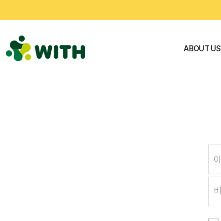
문
ABOUT US
화
예
술
네
트
워
크
위
드