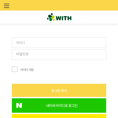
문
로그인
화
예
술
네
트
아이디 저장
워
크
로그인 하기
위
드
네이버 아이디로 로그인
(