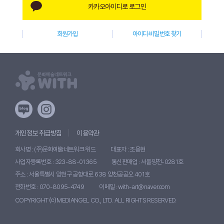
카카오아이디로 로그인
W
I
회원가입
아이디·비밀번호 찾기
T
H
)
개인정보 취급방침
이용약관
회사명 : (주)문화예술네트워크 위드
대표자 : 조용현
사업자등록번호 : 323-88-01365
통신판매업 : 서울양천-0281호
주소 : 서울특별시 양천구 공항대로 638 양천공공오 401호
전화번호 : 070-8095-4749
이메일 : with-art@naver.com
COPYRIGHT ⒞ MEDIANGEL CO., LTD. ALL RIGHTS RESERVED.