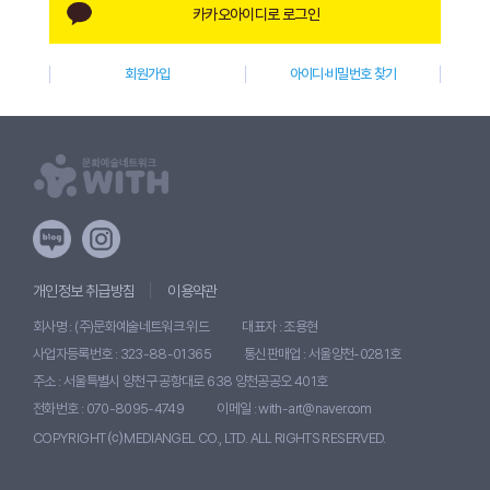
카카오아이디로 로그인
W
I
회원가입
아이디·비밀번호 찾기
T
H
)
개인정보 취급방침
이용약관
회사명 : (주)문화예술네트워크 위드
대표자 : 조용현
사업자등록번호 : 323-88-01365
통신판매업 : 서울양천-0281호
주소 : 서울특별시 양천구 공항대로 638 양천공공오 401호
전화번호 : 070-8095-4749
이메일 : with-art@naver.com
COPYRIGHT ⒞ MEDIANGEL CO., LTD. ALL RIGHTS RESERVED.