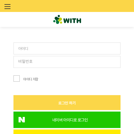
문
로그인
화
예
술
네
트
아이디 저장
워
크
로그인 하기
위
드
네이버 아이디로 로그인
(