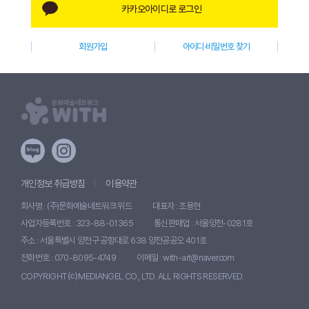
카카오아이디로 로그인
W
I
회원가입
아이디·비밀번호 찾기
T
H
)
개인정보 취급방침
이용약관
회사명 : (주)문화예술네트워크 위드
대표자 : 조용현
사업자등록번호 : 323-88-01365
통신판매업 : 서울양천-0281호
주소 : 서울특별시 양천구 공항대로 638 양천공공오 401호
전화번호 : 070-8095-4749
이메일 : with-art@naver.com
COPYRIGHT ⒞ MEDIANGEL CO., LTD. ALL RIGHTS RESERVED.