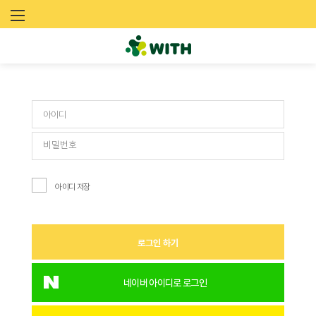
문
로그인
화
예
술
네
트
아이디 저장
워
크
로그인 하기
위
드
네이버 아이디로 로그인
(