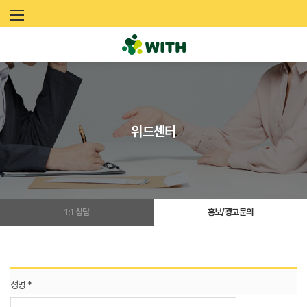
문
화
예
술
위드센터
네
트
워
1:1 상담
홍보/광고문의
크
위
드
성명 *
(